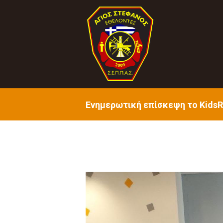
Ενημερωτική επίσκεψη το KidsR