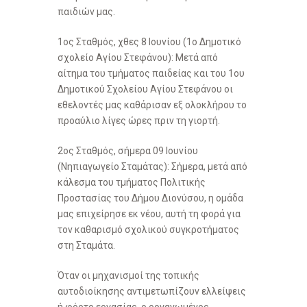
παιδιών μας.
1ος Σταθμός, χθες 8 Ιουνίου (1ο Δημοτικό
σχολείο Αγίου Στεφάνου): Μετά από
αίτημα του τμήματος παιδείας και του 1ου
Δημοτικού Σχολείου Αγίου Στεφάνου οι
εθελοντές μας καθάρισαν εξ ολοκλήρου το
προαύλιο λίγες ώρες πριν τη γιορτή.
2ος Σταθμός, σήμερα 09 Ιουνίου
(Νηπιαγωγείο Σταμάτας): Σήμερα, μετά από
κάλεσμα του τμήματος Πολιτικής
Προστασίας του Δήμου Διονύσου, η ομάδα
μας επιχείρησε εκ νέου, αυτή τη φορά για
τον καθαρισμό σχολικού συγκροτήματος
στη Σταμάτα.
​Όταν οι μηχανισμοί της τοπικής
αυτοδιοίκησης αντιμετωπίζουν ελλείψεις