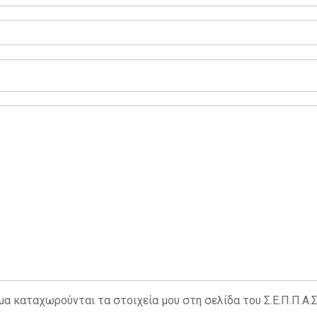
 καταχωρούνται τα στοιχεία μου στη σελίδα του Σ.Ε.Π.Π.Α.Σ