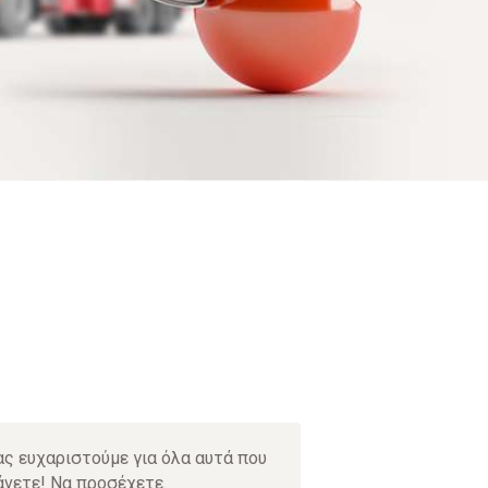
ας ευχαριστούμε για όλα αυτά που
Thank you for you
άνετε! Να προσέχετε.