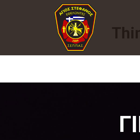
Thin
Γ