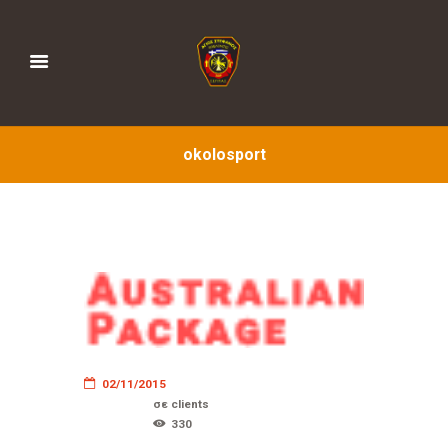
okolosport
02/11/2015
σε
clients
330