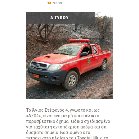
1309
Το Άγιος Στέφανος 4, γνωστό και ως
«ΑΣ04», είναι ένα μικρό και ευέλικτο
πυροσβεστικό όχημα, ειδικά σχεδιασμένο
για ταχύτατη ανταπόκριση ακόμα και σε
δύσβατα σημεία. Βασισμένο στο
τετρακίνητο πλαίσιο του Toyota Hillux, το