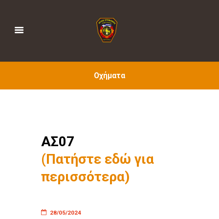
Οχήματα
ΑΣ07
(Πατήστε εδώ για
περισσότερα)
28/05/2024